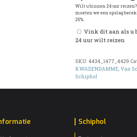
Wilt u binnen 24 uur reizen
moeten we een opslag bere
25%.
Vink dit aan als u
24 uur wilt reizen
SKU:
4434_1477_4429
Ca
KWADENDAMME
,
Van S
Schiphol
nformatie
Schiphol