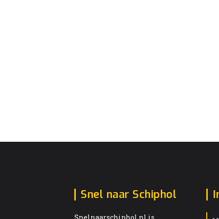
Snel naar Schiphol
I
Snelnaarschiphol.nl is