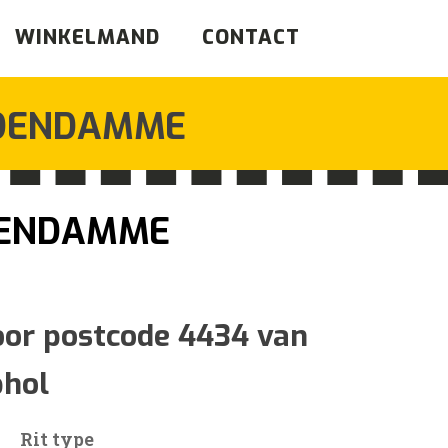
WINKELMAND
CONTACT
DENDAMME
ENDAMME
ijsklasse:
40
oor postcode 4434 van
phol
t
59
Rit type