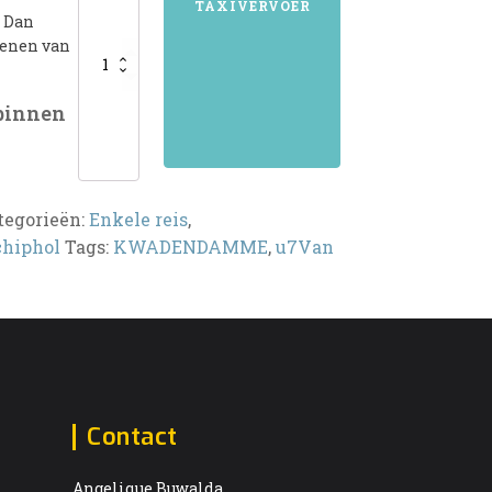
TAXIVERVOER
? Dan
kenen van
 binnen
tegorieën:
Enkele reis
,
chiphol
Tags:
KWADENDAMME
,
u7Van
Contact
Angelique Buwalda