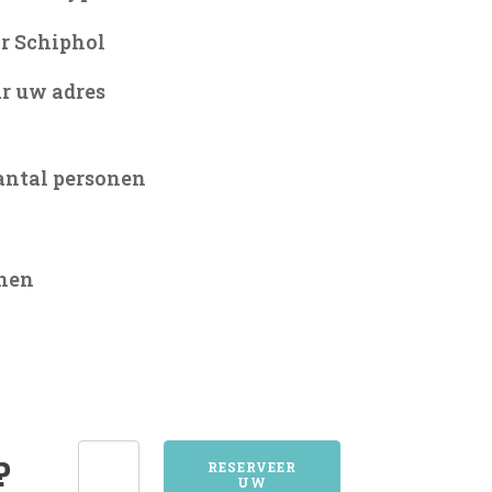
r Schiphol
r uw adres
antal personen
onen
4434KWADENDAMME
?
RESERVEER
UW
aantal