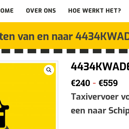
HOME
OVER ONS
HOE WERKT HET?
tten van en naar
4434KWA
4434KWAD
Pr
-
€
240
€
559
€2
Taxivervoer v
een naar Schi
to
€5