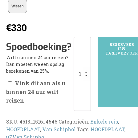
Wissen
€
330
4513HOOFDPLAAT
Spoedboeking?
RESERVEER
UW
aantal
TAXIVERVOER
Wilt u binnen 24 uur reizen?
Dan moeten we een opslag
berekenen van 25%.
Vink dit aan als u
binnen 24 uur wilt
reizen
SKU:
4513_1516_4546
Categorieën:
Enkele reis
,
HOOFDPLAAT
,
Van Schiphol
Tags:
HOOFDPLAAT
,
u7Van Schiphol