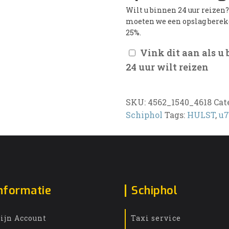
Wilt u binnen 24 uur reizen
moeten we een opslag bere
25%.
Vink dit aan als u
24 uur wilt reizen
SKU:
4562_1540_4618
Cat
Schiphol
Tags:
HULST
,
u7
nformatie
Schiphol
ijn Account
Taxi service