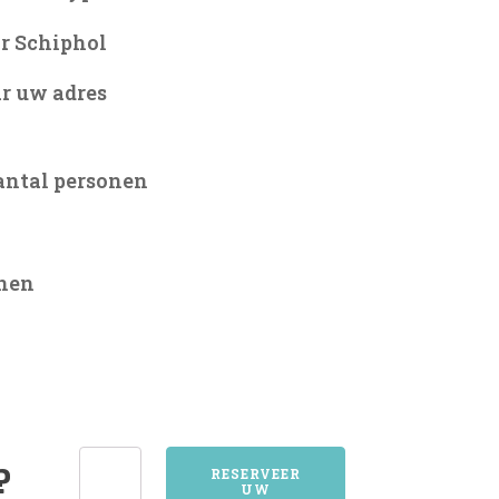
r Schiphol
r uw adres
antal personen
onen
4562HULST
?
RESERVEER
UW
aantal