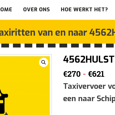
HOME
OVER ONS
HOE WERKT HET?
axiritten van en naar
4562
4562HULST
Pr
-
€
270
€
621
€2
Taxivervoer v
een naar Schi
tot
€6