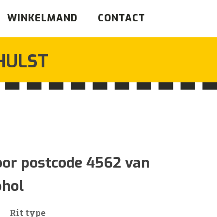
WINKELMAND
CONTACT
HULST
ijsklasse:
70
oor postcode 4562 van
phol
21
Rit type