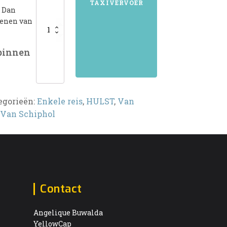
TAXIVERVOER
? Dan
kenen van
 binnen
egorieën:
Enkele reis
,
HULST
,
Van
Van Schiphol
Contact
Angelique Buwalda
YellowCap