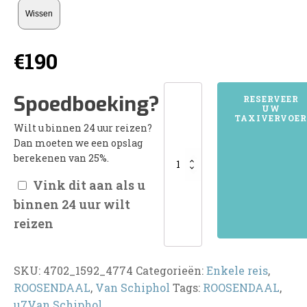
Wissen
€
190
4702ROOSENDAAL
Spoedboeking?
RESERVEER
UW
aantal
TAXIVERVOER
Wilt u binnen 24 uur reizen?
Dan moeten we een opslag
berekenen van 25%.
Vink dit aan als u
binnen 24 uur wilt
reizen
SKU:
4702_1592_4774
Categorieën:
Enkele reis
,
ROOSENDAAL
,
Van Schiphol
Tags:
ROOSENDAAL
,
u7Van Schiphol