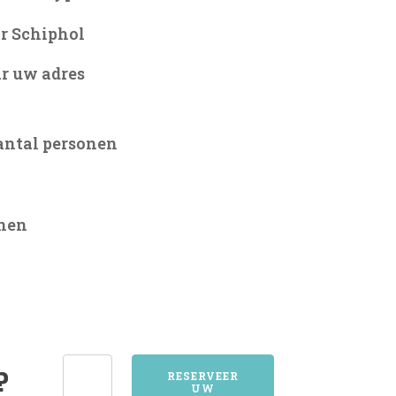
r Schiphol
r uw adres
antal personen
onen
4903OOSTERHOUT
?
RESERVEER
UW
NB