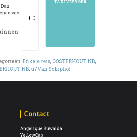
TAXIVERVOER
? Dan
aantal
kenen van
 binnen
egorieën:
Enkele reis
,
OOSTERHOUT NB
,
ERHOUT NB
,
u7Van Schiphol
Contact
Angelique Buwalda
YellowCap