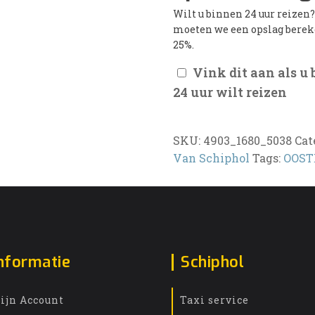
Wilt u binnen 24 uur reizen
moeten we een opslag bere
25%.
Vink dit aan als u
24 uur wilt reizen
SKU:
4903_1680_5038
Cat
Van Schiphol
Tags:
OOST
nformatie
Schiphol
ijn Account
Taxi service