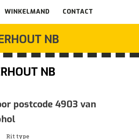
WINKELMAND
CONTACT
ERHOUT NB
RHOUT NB
ijsklasse:
50
oor postcode 4903 van
phol
59
Rit type