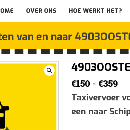
HOME
OVER ONS
HOE WERKT HET?
tten van en naar
4903OOST
4903OOSTE
Pr
-
€
150
€
359
€1
Taxivervoer v
een naar Schi
tot
€3