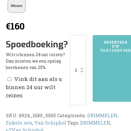
Wissen
€
160
4924DRIMMELEN
Spoedboeking?
RESERVEER
UW
aantal
TAXIVERVOER
Wilt u binnen 24 uur reizen?
Dan moeten we een opslag
berekenen van 25%.
Vink dit aan als u
binnen 24 uur wilt
reizen
SKU:
4924_1689_5065
Categorieën:
DRIMMELEN
,
Enkele reis
,
Van Schiphol
Tags:
DRIMMELEN
,
u7Van Schiphol