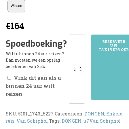
Wissen
€
164
5101DONGEN
Spoedboeking?
RESERVEER
UW
aantal
TAXIVERVOER
Wilt u binnen 24 uur reizen?
Dan moeten we een opslag
berekenen van 25%.
Vink dit aan als u
binnen 24 uur wilt
reizen
SKU:
5101_1743_5227
Categorieën:
DONGEN
,
Enkele
reis
,
Van Schiphol
Tags:
DONGEN
,
u7Van Schiphol