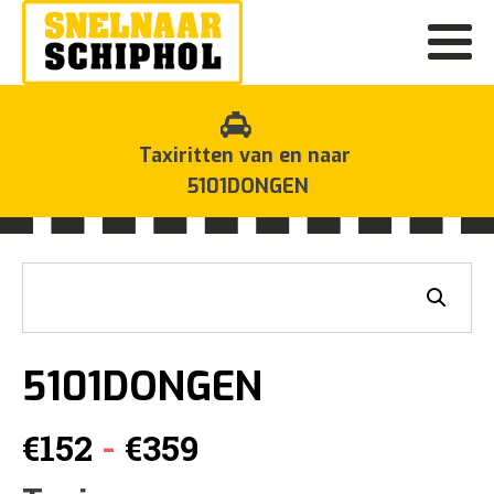
Taxiritten van en naar
5101DONGEN
5101DONGEN
Prijsklasse:
-
€
152
€
359