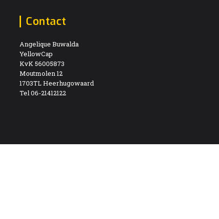
Contact
Angelique Buwalda
YellowCap
KvK 56005873
Moutmolen 12
1703TL Heerhugowaard
Tel 06-21412122