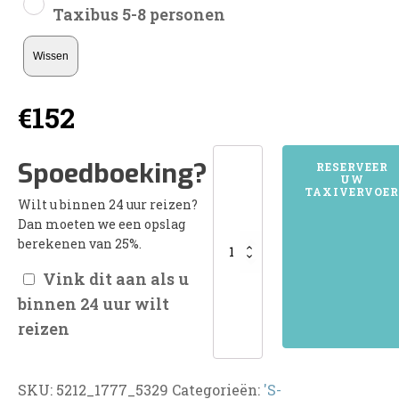
Taxibus 5-8 personen
Wissen
€
152
5212'S-
Spoedboeking?
RESERVEER
UW
HERTOGENBOSCH
TAXIVERVOER
Wilt u binnen 24 uur reizen?
aantal
Dan moeten we een opslag
berekenen van 25%.
Vink dit aan als u
binnen 24 uur wilt
reizen
SKU:
5212_1777_5329
Categorieën:
'S-