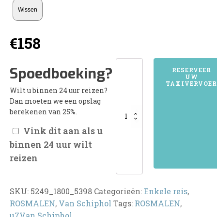
Wissen
€
158
5249ROSMALEN
Spoedboeking?
RESERVEER
UW
aantal
TAXIVERVOER
Wilt u binnen 24 uur reizen?
Dan moeten we een opslag
berekenen van 25%.
Vink dit aan als u
binnen 24 uur wilt
reizen
SKU:
5249_1800_5398
Categorieën:
Enkele reis
,
ROSMALEN
,
Van Schiphol
Tags:
ROSMALEN
,
u7Van Schiphol