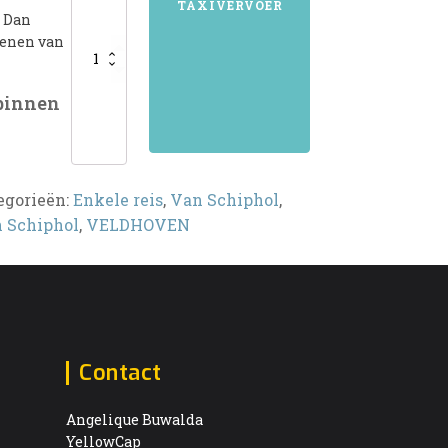
TAXIVERVOER
? Dan
kenen van
 binnen
egorieën:
Enkele reis
,
Van Schiphol
,
 Schiphol
,
VELDHOVEN
Contact
Angelique Buwalda
YellowCap