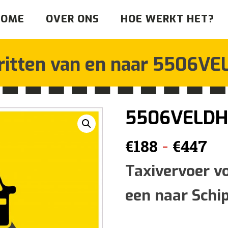
HOME
OVER ONS
HOE WERKT HET?
ritten van en naar
5506VE
5506VELD
Pr
-
€
188
€
447
€1
Taxivervoer v
een naar Schi
tot
€4