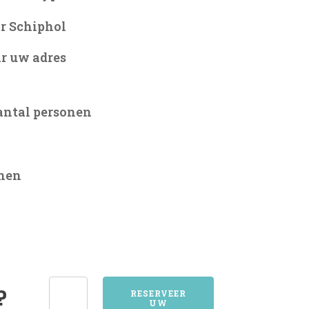
r Schiphol
r uw adres
antal personen
onen
5506VELDHOVEN
?
RESERVEER
UW
aantal