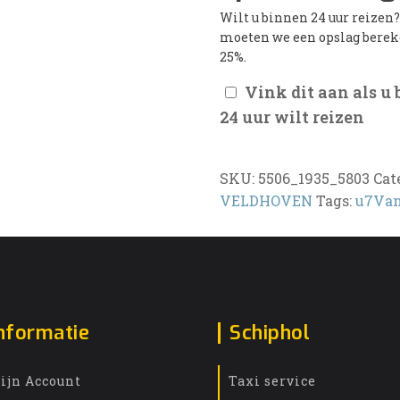
Wilt u binnen 24 uur reizen
moeten we een opslag bere
25%.
Vink dit aan als u
24 uur wilt reizen
SKU:
5506_1935_5803
Cat
VELDHOVEN
Tags:
u7Van
nformatie
Schiphol
ijn Account
Taxi service