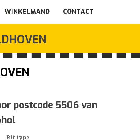
WINKELMAND
CONTACT
LDHOVEN
HOVEN
ijsklasse:
88
oor postcode 5506 van
phol
47
Rit type