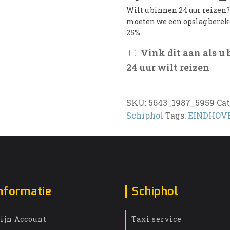
Wilt u binnen 24 uur reizen
moeten we een opslag bere
25%.
Vink dit aan als u
24 uur wilt reizen
SKU:
5643_1987_5959
Cat
Schiphol
Tags:
EINDHOV
nformatie
Schiphol
ijn Account
Taxi service