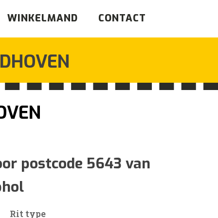
WINKELMAND
CONTACT
NDHOVEN
OVEN
ijsklasse:
87
oor postcode 5643 van
phol
44
Rit type