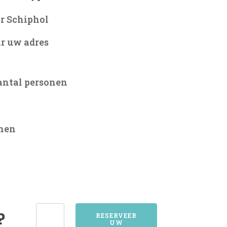
r Schiphol
r uw adres
antal personen
onen
5643EINDHOVEN
?
RESERVEER
UW
aantal