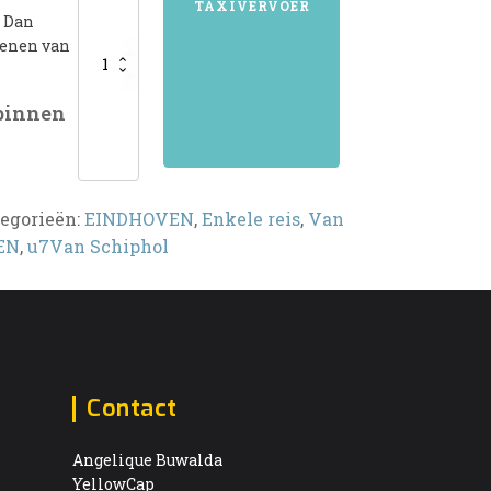
TAXIVERVOER
? Dan
kenen van
 binnen
egorieën:
EINDHOVEN
,
Enkele reis
,
Van
EN
,
u7Van Schiphol
Contact
Angelique Buwalda
YellowCap