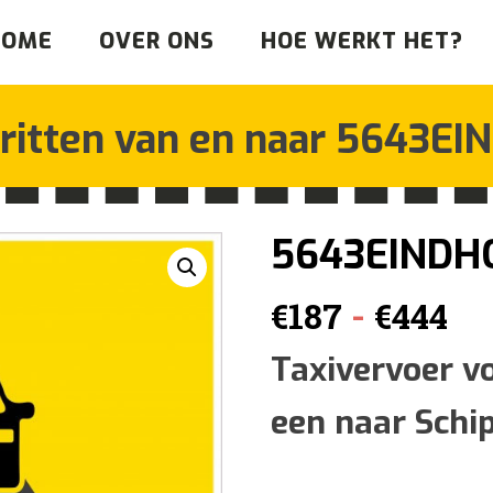
HOME
OVER ONS
HOE WERKT HET?
ritten van en naar
5643EI
5643EINDH
Pr
-
€
187
€
444
€1
Taxivervoer v
een naar Schi
tot
€4