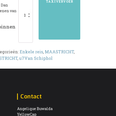
TAXIVERVOER
? Dan
kenen van
 binnen
egorieën:
Enkele reis
,
MAASTRICHT
,
TRICHT
,
u7Van Schiphol
Contact
Angelique Buwalda
YellowCap