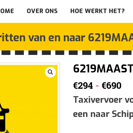
HOME
OVER ONS
HOE WERKT HET?
ritten van en naar
6219MAA
6219MAAST
Pr
-
€
294
€
690
€2
Taxivervoer v
een naar Schi
to
€6