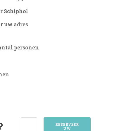
r Schiphol
r uw adres
antal personen
onen
6219MAASTRICHT
?
RESERVEER
UW
aantal