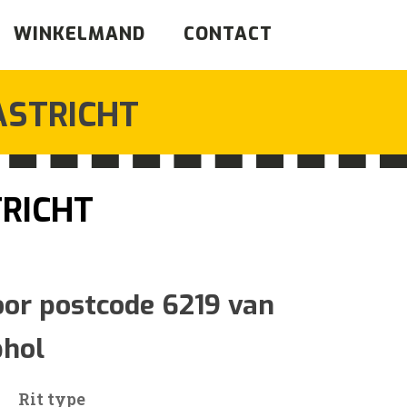
WINKELMAND
CONTACT
STRICHT
RICHT
ijsklasse:
94
oor postcode 6219 van
phol
t
90
Rit type