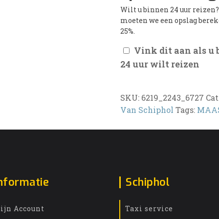
Wilt u binnen 24 uur reizen
moeten we een opslag bere
25%.
Vink dit aan als u
24 uur wilt reizen
SKU:
6219_2243_6727
Cat
Van Schiphol
Tags:
MAAS
nformatie
Schiphol
ijn Account
Taxi service