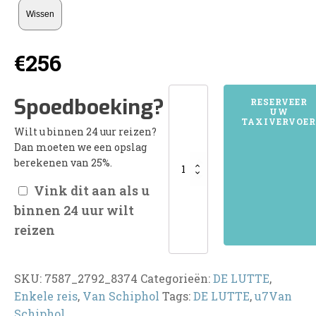
Wissen
€
256
7587DE
Spoedboeking?
RESERVEER
UW
LUTTE
TAXIVERVOER
Wilt u binnen 24 uur reizen?
aantal
Dan moeten we een opslag
berekenen van 25%.
Vink dit aan als u
binnen 24 uur wilt
reizen
SKU:
7587_2792_8374
Categorieën:
DE LUTTE
,
Enkele reis
,
Van Schiphol
Tags:
DE LUTTE
,
u7Van
Schiphol