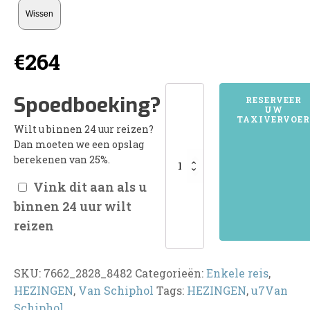
Wissen
€
264
7662HEZINGEN
Spoedboeking?
RESERVEER
UW
aantal
TAXIVERVOER
Wilt u binnen 24 uur reizen?
Dan moeten we een opslag
berekenen van 25%.
Vink dit aan als u
binnen 24 uur wilt
reizen
SKU:
7662_2828_8482
Categorieën:
Enkele reis
,
HEZINGEN
,
Van Schiphol
Tags:
HEZINGEN
,
u7Van
Schiphol