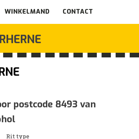
WINKELMAND
CONTACT
RHERNE
RNE
ijsklasse:
97
oor postcode 8493 van
phol
62
Rit type