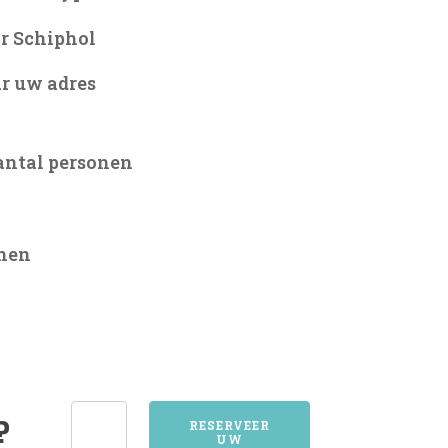
r Schiphol
r uw adres
antal personen
onen
8493TERHERNE
?
RESERVEER
UW
aantal