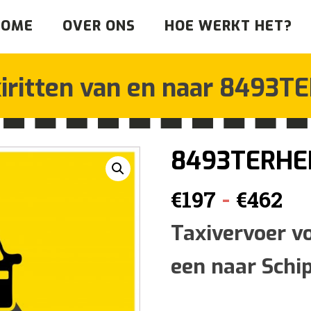
HOME
OVER ONS
HOE WERKT HET?
iritten van en naar
8493TE
8493TERHE
Pr
-
€
197
€
462
€1
Taxivervoer v
een naar Schi
tot
€4