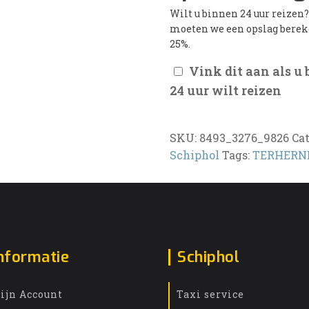
Wilt u binnen 24 uur reizen
moeten we een opslag bere
25%.
Vink dit aan als u
24 uur wilt reizen
SKU:
8493_3276_9826
Ca
Schiphol
Tags:
TERHERN
nformatie
Schiphol
ijn Account
Taxi service