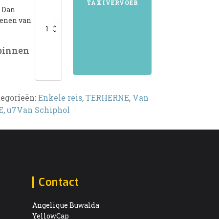
TAXIVERVOER
? Dan
kenen van
 binnen
tegorieën:
Enkele reis
,
TERHERNE
,
Van
E
,
u7Van Schiphol
Contact
Angelique Buwalda
YellowCap