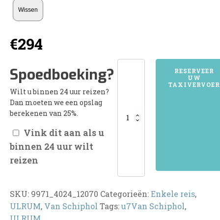
Wissen
€
294
9971ULRUM
Spoedboeking?
RESERVEER
UW
aantal
TAXIVERVOER
Wilt u binnen 24 uur reizen?
Dan moeten we een opslag
berekenen van 25%.
Vink dit aan als u
binnen 24 uur wilt
reizen
SKU:
9971_4024_12070
Categorieën:
Enkele reis
,
ULRUM
,
Van Schiphol
Tags:
u7Van Schiphol
,
ULRUM