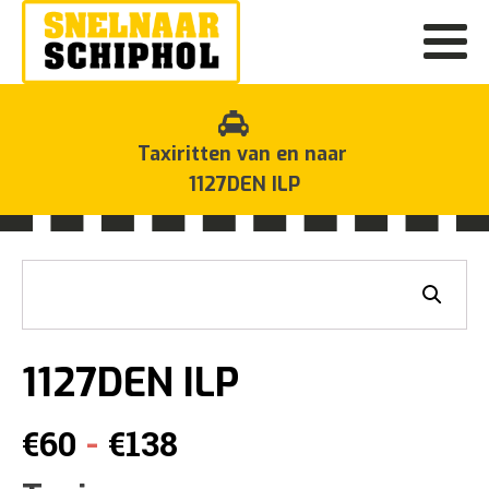
Taxiritten van en naar
1127DEN ILP
1127DEN ILP
Prijsklasse:
-
€
60
€
138