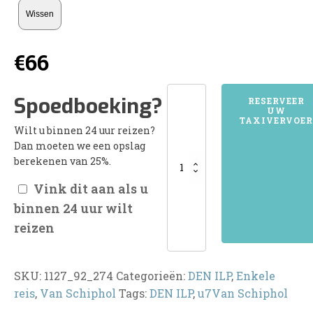
Wissen
€
66
1127DEN
Spoedboeking?
RESERVEER
UW
ILP
TAXIVERVOER
Wilt u binnen 24 uur reizen?
aantal
Dan moeten we een opslag
berekenen van 25%.
Vink dit aan als u
binnen 24 uur wilt
reizen
SKU:
1127_92_274
Categorieën:
DEN ILP
,
Enkele
reis
,
Van Schiphol
Tags:
DEN ILP
,
u7Van Schiphol