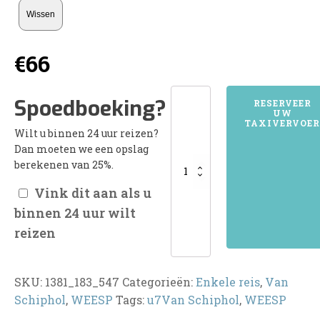
Wissen
€
66
1381WEESP
Spoedboeking?
RESERVEER
UW
aantal
TAXIVERVOER
Wilt u binnen 24 uur reizen?
Dan moeten we een opslag
berekenen van 25%.
Vink dit aan als u
binnen 24 uur wilt
reizen
SKU:
1381_183_547
Categorieën:
Enkele reis
,
Van
Schiphol
,
WEESP
Tags:
u7Van Schiphol
,
WEESP