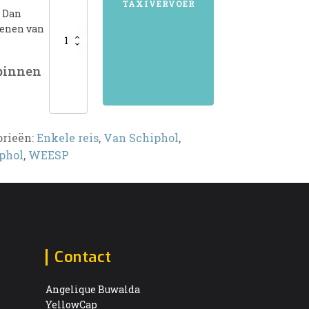
TAXIVERVOER
? Dan
kenen van
 binnen
orieën:
Enkele reis
,
Van Schiphol
,
phol
,
WEESP
Contact
Angelique Buwalda
YellowCap