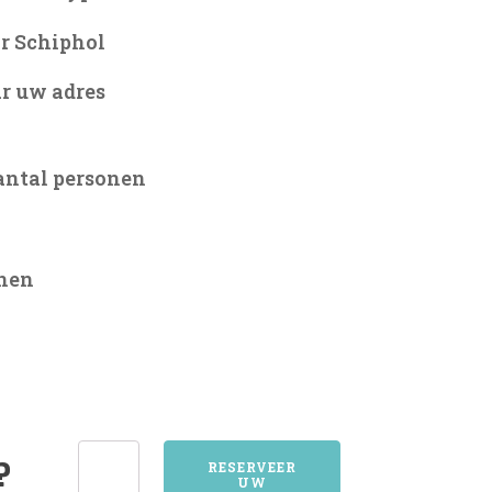
r Schiphol
r uw adres
antal personen
onen
1384WEESP
?
RESERVEER
UW
aantal