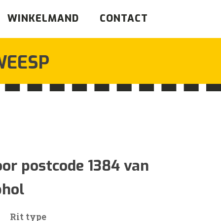
WINKELMAND
CONTACT
WEESP
sklasse:
oor postcode 1384 van
phol
Rit type