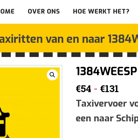
HOME
OVER ONS
HOE WERKT HET?
axiritten van en naar
1384
1384WEESP
Prij
-
€
54
€
131
€54
Taxivervoer v
een naar Schi
tot
€131