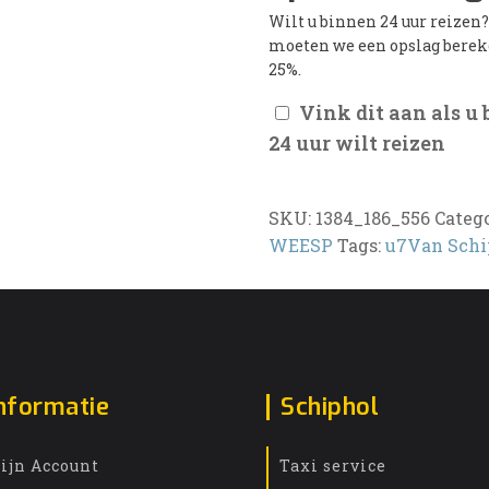
Wilt u binnen 24 uur reizen
moeten we een opslag bere
25%.
Vink dit aan als u
24 uur wilt reizen
SKU:
1384_186_556
Categ
WEESP
Tags:
u7Van Schi
nformatie
Schiphol
ijn Account
Taxi service