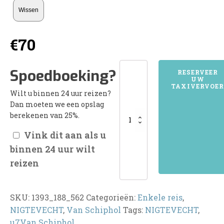
Wissen
€
70
1393NIGTEVECHT
Spoedboeking?
RESERVEER
UW
aantal
TAXIVERVOER
Wilt u binnen 24 uur reizen?
Dan moeten we een opslag
berekenen van 25%.
Vink dit aan als u
binnen 24 uur wilt
reizen
SKU:
1393_188_562
Categorieën:
Enkele reis
,
NIGTEVECHT
,
Van Schiphol
Tags:
NIGTEVECHT
,
u7Van Schiphol