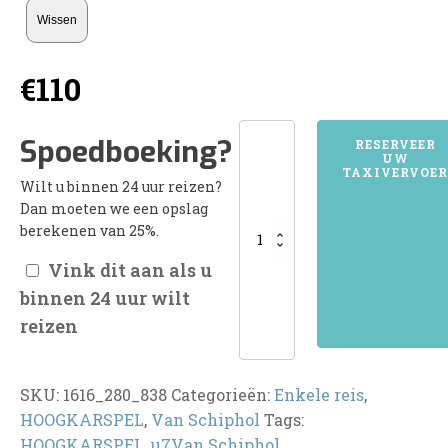
Wissen
€
110
1616HOOGKARSPEL
Spoedboeking?
RESERVEER
UW
aantal
TAXIVERVOER
Wilt u binnen 24 uur reizen?
Dan moeten we een opslag
berekenen van 25%.
Vink dit aan als u
binnen 24 uur wilt
reizen
SKU:
1616_280_838
Categorieën:
Enkele reis
,
HOOGKARSPEL
,
Van Schiphol
Tags:
HOOGKARSPEL
,
u7Van Schiphol