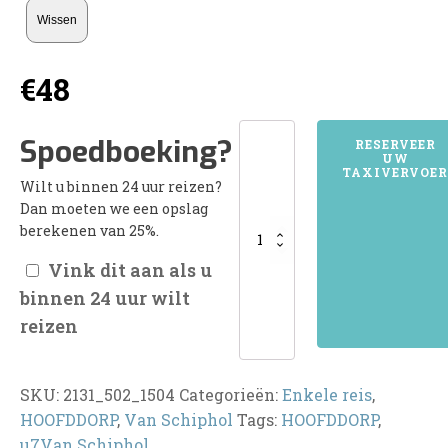
Wissen
€
48
2131HOOFDDORP
Spoedboeking?
RESERVEER
UW
aantal
TAXIVERVOER
Wilt u binnen 24 uur reizen?
Dan moeten we een opslag
berekenen van 25%.
Vink dit aan als u
binnen 24 uur wilt
reizen
SKU:
2131_502_1504
Categorieën:
Enkele reis
,
HOOFDDORP
,
Van Schiphol
Tags:
HOOFDDORP
,
u7Van Schiphol