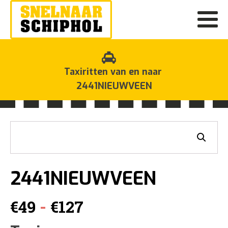
Taxiritten van en naar
2441NIEUWVEEN
2441NIEUWVEEN
Prijsklasse:
-
€
49
€
127