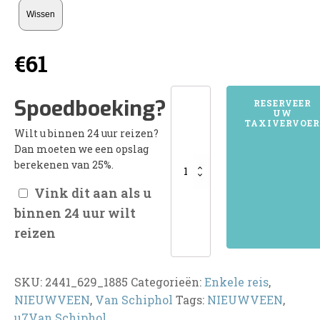
Wissen
€
61
2441NIEUWVEEN
Spoedboeking?
RESERVEER
UW
aantal
TAXIVERVOER
Wilt u binnen 24 uur reizen?
Dan moeten we een opslag
berekenen van 25%.
Vink dit aan als u
binnen 24 uur wilt
reizen
SKU:
2441_629_1885
Categorieën:
Enkele reis
,
NIEUWVEEN
,
Van Schiphol
Tags:
NIEUWVEEN
,
u7Van Schiphol