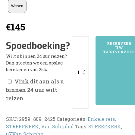
Wissen
€
145
2959STREEFKERK
Spoedboeking?
RESERVEER
UW
aantal
TAXIVERVOER
Wilt u binnen 24 uur reizen?
Dan moeten we een opslag
berekenen van 25%.
Vink dit aan als u
binnen 24 uur wilt
reizen
SKU:
2959_809_2425
Categorieën:
Enkele reis
,
STREEFKERK
,
Van Schiphol
Tags:
STREEFKERK
,
u7Van Schiphol