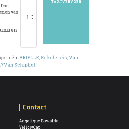
TAXIVERVOER
? Dan
kenen van
 binnen
gorieën:
BRIELLE
,
Enkele reis
,
Van
u7Van Schiphol
Contact
Angelique Buwalda
YellowCap