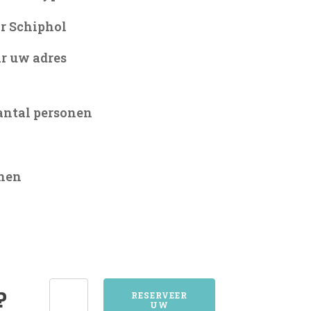
r Schiphol
r uw adres
antal personen
onen
3231BRIELLE
?
RESERVEER
UW
aantal