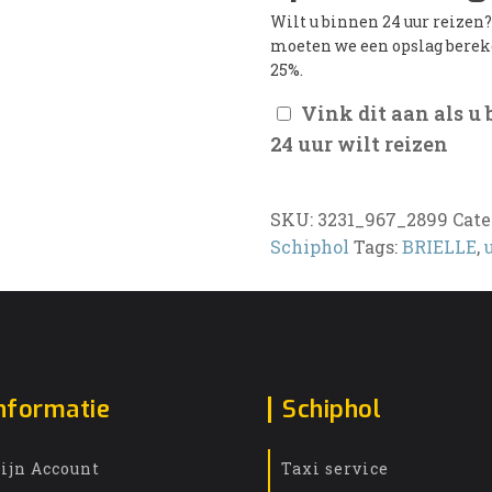
Wilt u binnen 24 uur reizen
moeten we een opslag bere
25%.
Vink dit aan als u
24 uur wilt reizen
SKU:
3231_967_2899
Cate
Schiphol
Tags:
BRIELLE
,
nformatie
Schiphol
ijn Account
Taxi service