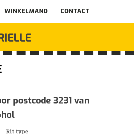
WINKELMAND
CONTACT
RIELLE
E
jsklasse:
34
oor postcode 3231 van
phol
17
Rit type