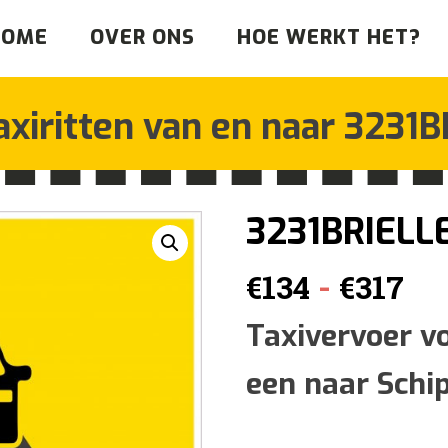
HOME
OVER ONS
HOE WERKT HET?
axiritten van en naar
3231B
3231BRIELL
Pri
-
€
134
€
317
€1
Taxivervoer v
een naar Schi
tot
€3