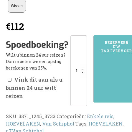
Wissen
€
112
3871HOEVELAKEN
Spoedboeking?
RESERVEER
UW
aantal
TAXIVERVOER
Wilt u binnen 24 uur reizen?
Dan moeten we een opslag
berekenen van 25%.
Vink dit aan als u
binnen 24 uur wilt
reizen
SKU:
3871_1245_3733
Categorieën:
Enkele reis
,
HOEVELAKEN
,
Van Schiphol
Tags:
HOEVELAKEN
,
u7Van Schiphol