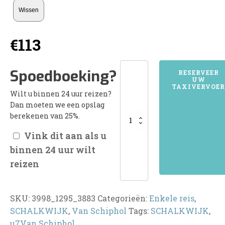
Wissen
€
113
3998SCHALKWIJK
Spoedboeking?
RESERVEER
UW
aantal
TAXIVERVOER
Wilt u binnen 24 uur reizen?
Dan moeten we een opslag
berekenen van 25%.
Vink dit aan als u
binnen 24 uur wilt
reizen
SKU:
3998_1295_3883
Categorieën:
Enkele reis
,
SCHALKWIJK
,
Van Schiphol
Tags:
SCHALKWIJK
,
u7Van Schiphol