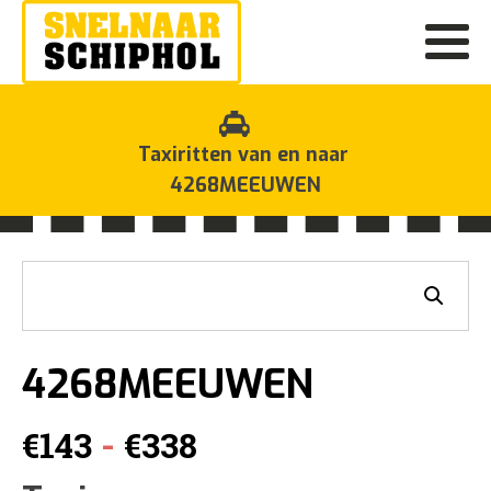
Taxiritten van en naar
4268MEEUWEN
4268MEEUWEN
Prijsklasse:
-
€
143
€
338