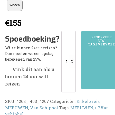
Wissen
€
155
4268MEEUWEN
Spoedboeking?
RESERVEER
UW
aantal
TAXIVERVOER
Wilt u binnen 24 uur reizen?
Dan moeten we een opslag
berekenen van 25%.
Vink dit aan als u
binnen 24 uur wilt
reizen
SKU:
4268_1403_4207
Categorieën:
Enkele reis
,
MEEUWEN
,
Van Schiphol
Tags:
MEEUWEN
,
u7Van
Schiphol