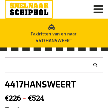
Taxiritten van en naar
4417HANSWEERT
4417HANSWEERT
Prijsklasse:
-
€
226
€
524