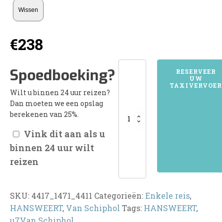
Wissen
€
238
4417HANSWEERT
Spoedboeking?
RESERVEER
UW
aantal
TAXIVERVOER
Wilt u binnen 24 uur reizen?
Dan moeten we een opslag
berekenen van 25%.
Vink dit aan als u
binnen 24 uur wilt
reizen
SKU:
4417_1471_4411
Categorieën:
Enkele reis
,
HANSWEERT
,
Van Schiphol
Tags:
HANSWEERT
,
u7Van Schiphol