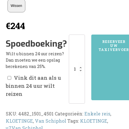
Wissen
€
244
4482KLOETINGE
Spoedboeking?
RESERVEER
UW
aantal
TAXIVERVOER
Wilt u binnen 24 uur reizen?
Dan moeten we een opslag
berekenen van 25%.
Vink dit aan als u
binnen 24 uur wilt
reizen
SKU:
4482_1501_4501
Categorieën:
Enkele reis
,
KLOETINGE
,
Van Schiphol
Tags:
KLOETINGE
,
u7Van Schiphol