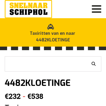
Taxiritten van en naar
4482KLOETINGE
4482KLOETINGE
Prijsklasse:
-
€
232
€
538