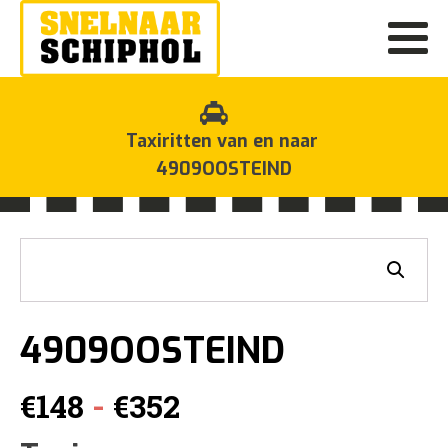
Taxiritten van en naar
4909OOSTEIND
4909OOSTEIND
Prijsklasse:
-
€
148
€
352