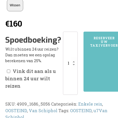
Wissen
€
160
4909OOSTEIND
Spoedboeking?
RESERVEER
UW
aantal
TAXIVERVOER
Wilt u binnen 24 uur reizen?
Dan moeten we een opslag
berekenen van 25%.
Vink dit aan als u
binnen 24 uur wilt
reizen
SKU:
4909_1686_5056
Categorieën:
Enkele reis
,
OOSTEIND
,
Van Schiphol
Tags:
OOSTEIND
,
u7Van
Schiphol