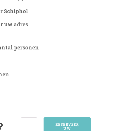
r Schiphol
r uw adres
antal personen
onen
5057BERKEL-
?
RESERVEER
UW
ENSCHOT