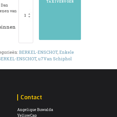
TAXIVERVOER
? Dan
aantal
kenen van
 binnen
egorieën:
BERKEL-ENSCHOT
,
Enkele
BERKEL-ENSCHOT
,
u7Van Schiphol
Contact
Angelique Buwalda
YellowCap