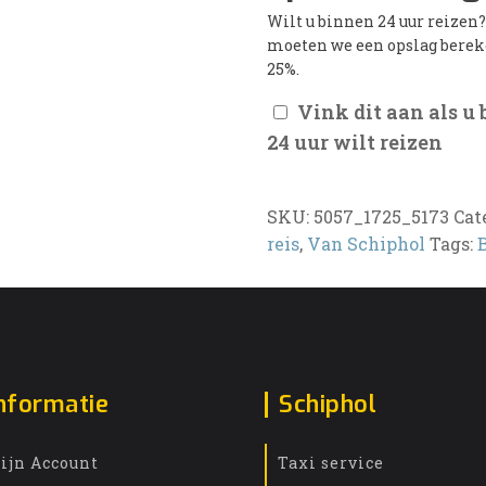
Wilt u binnen 24 uur reizen
moeten we een opslag bere
25%.
Vink dit aan als u
24 uur wilt reizen
SKU:
5057_1725_5173
Cat
reis
,
Van Schiphol
Tags:
nformatie
Schiphol
ijn Account
Taxi service