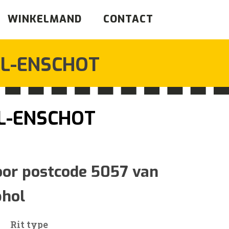
WINKELMAND
CONTACT
L-ENSCHOT
L-ENSCHOT
ijsklasse:
62
oor postcode 5057 van
phol
86
Rit type