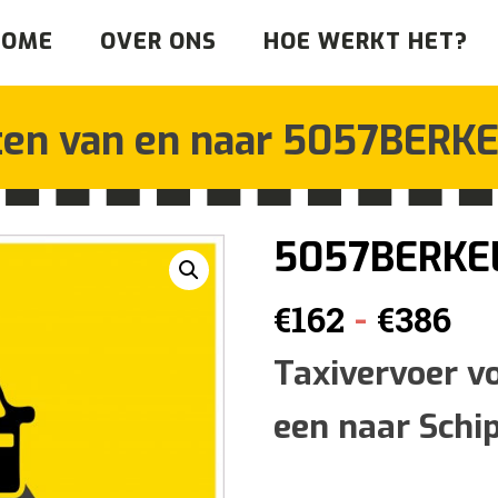
HOME
OVER ONS
HOE WERKT HET?
ten van en naar
5057BERKE
5057BERKE
Pr
-
€
162
€
386
€1
Taxivervoer v
een naar Schi
tot
€3