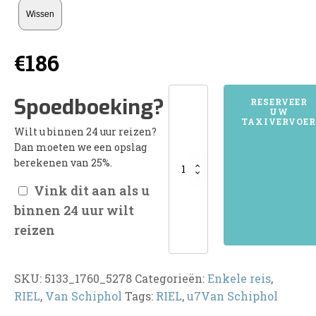
Wissen
€
186
5133RIEL
Spoedboeking?
RESERVEER
UW
aantal
TAXIVERVOER
Wilt u binnen 24 uur reizen?
Dan moeten we een opslag
berekenen van 25%.
Vink dit aan als u
binnen 24 uur wilt
reizen
SKU:
5133_1760_5278
Categorieën:
Enkele reis
,
RIEL
,
Van Schiphol
Tags:
RIEL
,
u7Van Schiphol