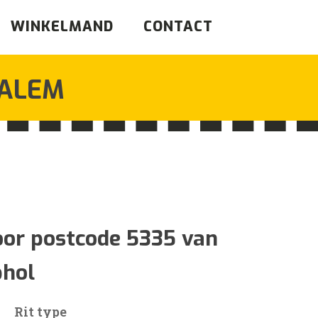
WINKELMAND
CONTACT
ALEM
jsklasse:
0
oor postcode 5335 van
phol
1
Rit type