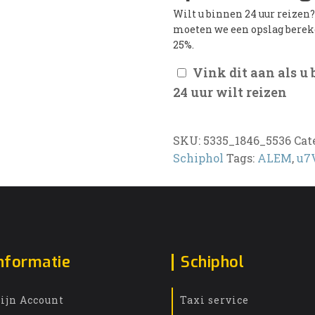
Wilt u binnen 24 uur reizen
moeten we een opslag bere
25%.
Vink dit aan als u
24 uur wilt reizen
SKU:
5335_1846_5536
Cat
Schiphol
Tags:
ALEM
,
u7
nformatie
Schiphol
ijn Account
Taxi service