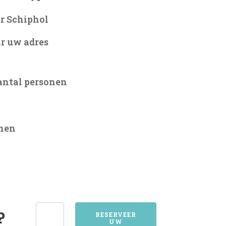
r Schiphol
r uw adres
antal personen
onen
5335ALEM
?
RESERVEER
UW
aantal