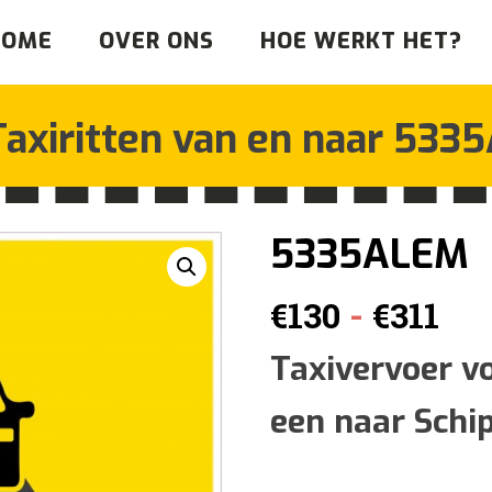
HOME
OVER ONS
HOE WERKT HET?
Taxiritten van en naar
5335
5335ALEM
Pri
-
€
130
€
311
€13
Taxivervoer v
een naar Schi
tot
€31