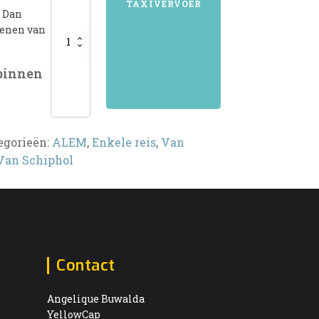
TAXIVERVOER
? Dan
kenen van
 binnen
egorieën:
ALEM
,
Enkele reis
,
Van
Van Schiphol
Contact
Angelique Buwalda
YellowCap