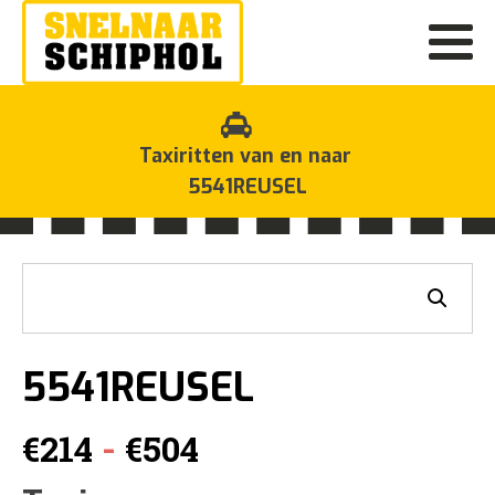
Taxiritten van en naar
5541REUSEL
5541REUSEL
Prijsklasse:
-
€
214
€
504