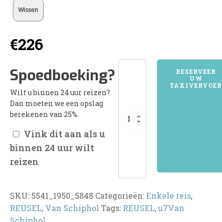
Wissen
€
226
5541REUSEL
Spoedboeking?
RESERVEER
UW
aantal
TAXIVERVOER
Wilt u binnen 24 uur reizen?
Dan moeten we een opslag
berekenen van 25%.
Vink dit aan als u
binnen 24 uur wilt
reizen
SKU:
5541_1950_5848
Categorieën:
Enkele reis
,
REUSEL
,
Van Schiphol
Tags:
REUSEL
,
u7Van
Schiphol