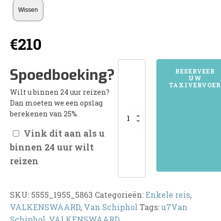
Wissen
€
210
5555VALKENSWAARD
Spoedboeking?
RESERVEER
UW
aantal
TAXIVERVOER
Wilt u binnen 24 uur reizen?
Dan moeten we een opslag
berekenen van 25%.
Vink dit aan als u
binnen 24 uur wilt
reizen
SKU:
5555_1955_5863
Categorieën:
Enkele reis
,
VALKENSWAARD
,
Van Schiphol
Tags:
u7Van
Schiphol
,
VALKENSWAARD