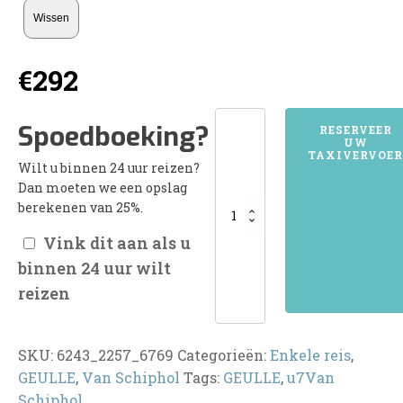
Wissen
€
292
6243GEULLE
Spoedboeking?
RESERVEER
UW
aantal
TAXIVERVOER
Wilt u binnen 24 uur reizen?
Dan moeten we een opslag
berekenen van 25%.
Vink dit aan als u
binnen 24 uur wilt
reizen
SKU:
6243_2257_6769
Categorieën:
Enkele reis
,
GEULLE
,
Van Schiphol
Tags:
GEULLE
,
u7Van
Schiphol