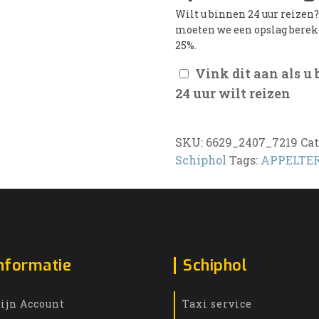
Wilt u binnen 24 uur reizen
moeten we een opslag bere
25%.
Vink dit aan als u
24 uur wilt reizen
SKU:
6629_2407_7219
Cat
Schiphol
Tags:
APPELTE
nformatie
Schiphol
ijn Account
Taxi service