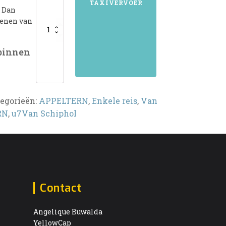
TAXIVERVOER
? Dan
kenen van
 binnen
egorieën:
APPELTERN
,
Enkele reis
,
Van
RN
,
u7Van Schiphol
Contact
Angelique Buwalda
YellowCap