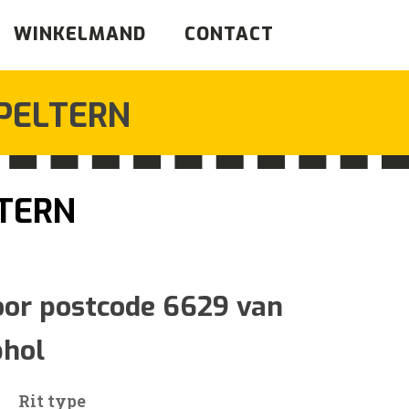
WINKELMAND
CONTACT
PELTERN
TERN
ijsklasse:
56
oor postcode 6629 van
phol
73
Rit type