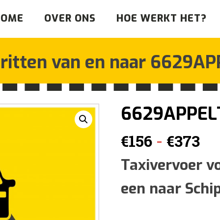
HOME
OVER ONS
HOE WERKT HET?
iritten van en naar
6629AP
6629APPEL
Pr
-
€
156
€
373
€1
Taxivervoer v
een naar Schi
tot
€3