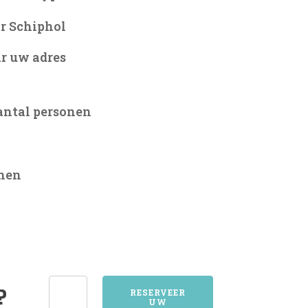
r Schiphol
r uw adres
antal personen
onen
6629APPELTERN
?
RESERVEER
UW
aantal