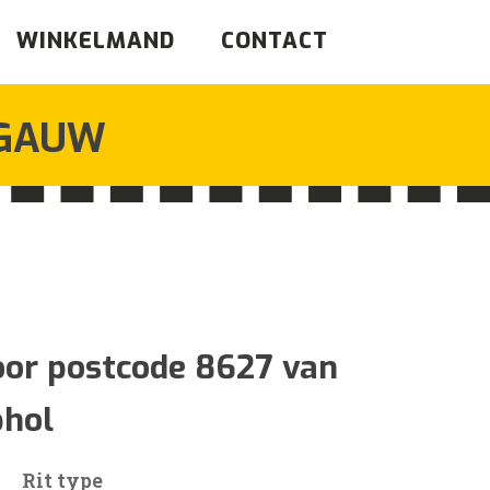
WINKELMAND
CONTACT
GAUW
ijsklasse:
97
oor postcode 8627 van
phol
62
Rit type