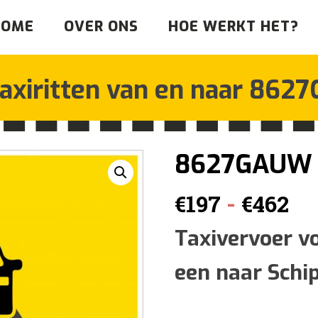
HOME
OVER ONS
HOE WERKT HET?
axiritten van en naar
8627
8627GAUW
Pr
-
€
197
€
462
€1
Taxivervoer v
een naar Schi
tot
€4