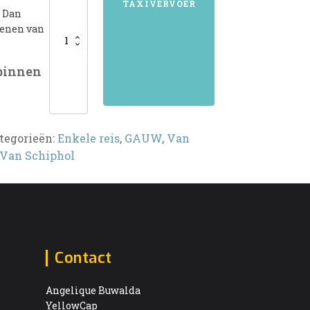
TAXIVERVOER
? Dan
kenen van
 binnen
tegorieën:
Enkele reis
,
GAUW
,
Van
Van Schiphol
Contact
Angelique Buwalda
YellowCap