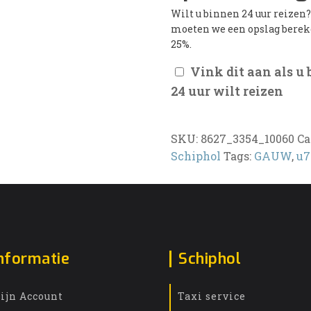
Wilt u binnen 24 uur reizen
moeten we een opslag bere
25%.
Vink dit aan als u
24 uur wilt reizen
SKU:
8627_3354_10060
Ca
Schiphol
Tags:
GAUW
,
u7
nformatie
Schiphol
ijn Account
Taxi service