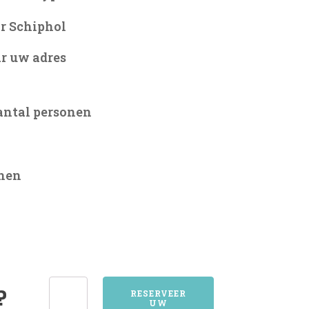
r Schiphol
r uw adres
antal personen
onen
8627GAUW
?
RESERVEER
UW
aantal