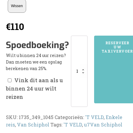
Wissen
€
110
1735'T
Spoedboeking?
RESERVEER
UW
VELD
TAXIVERVOER
Wilt u binnen 24 uur reizen?
aantal
Dan moeten we een opslag
berekenen van 25%.
Vink dit aan als u
binnen 24 uur wilt
reizen
SKU:
1735_349_1045
Categorieën:
'T VELD
,
Enkele
reis
,
Van Schiphol
Tags:
'T VELD
,
u7Van Schiphol