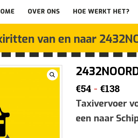
HOME
OVER ONS
HOE WERKT HET?
iritten van en naar
2432N
2432NOOR
Prij
-
€
54
€
138
€54
Taxivervoer v
een naar Schi
tot
€13