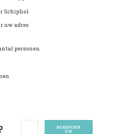
r Schiphol
r uw adres
antal personen
onen
2432NOORDEN
?
RESERVEER
UW
aantal