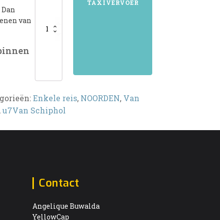
TAXIVERVOER
? Dan
kenen van
 binnen
gorieën:
Enkele reis
,
NOORDEN
,
Van
,
u7Van Schiphol
Contact
Angelique Buwalda
YellowCap