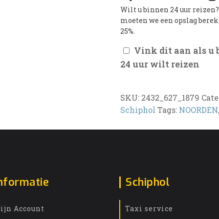
Wilt u binnen 24 uur reizen
moeten we een opslag bere
25%.
Vink dit aan als u
24 uur wilt reizen
SKU:
2432_627_1879
Cate
Schiphol
Tags:
NOORDEN
nformatie
Schiphol
ijn Account
Taxi service