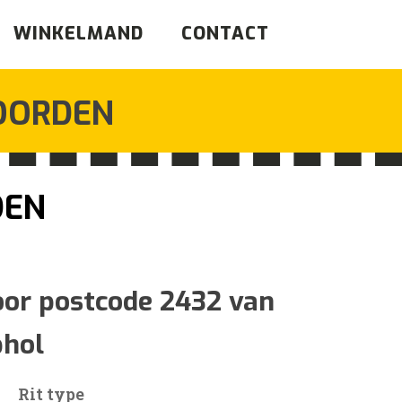
WINKELMAND
CONTACT
OORDEN
DEN
sklasse:
oor postcode 2432 van
phol
8
Rit type